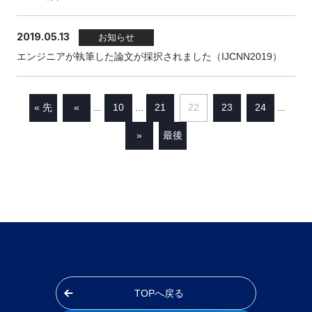
2019.05.13
お知らせ
エンジニアが執筆した論文が採択されました（IJCNN2019）
« 先
«
10
21
22
23
24
...
...
...
頭
»
最後
»
TOPへ戻る