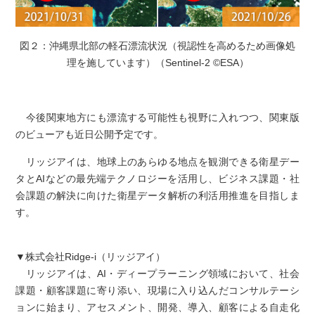
図２：沖縄県北部の軽石漂流状況（視認性を高めるため画像処
理を施しています）（Sentinel-2 ©ESA）
今後関東地方にも漂流する可能性も視野に入れつつ、関東版
のビューアも近日公開予定です。
リッジアイは、地球上のあらゆる地点を観測できる衛星デー
タとAIなどの最先端テクノロジーを活用し、ビジネス課題・社
会課題の解決に向けた衛星データ解析の利活用推進を目指しま
す。
▼株式会社Ridge-i（リッジアイ）
リッジアイは、AI・ディープラーニング領域において、社会
課題・顧客課題に寄り添い、現場に入り込んだコンサルテーシ
ョンに始まり、アセスメント、開発、導入、顧客による自走化