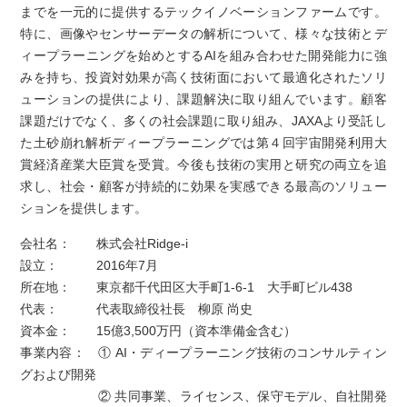
までを一元的に提供するテックイノベーションファームです。
特に、画像やセンサーデータの解析について、様々な技術とデ
ィープラーニングを始めとするAIを組み合わせた開発能力に強
みを持ち、投資対効果が高く技術面において最適化されたソリ
ューションの提供により、課題解決に取り組んでいます。顧客
課題だけでなく、多くの社会課題に取り組み、JAXAより受託し
た土砂崩れ解析ディープラーニングでは第４回宇宙開発利用大
賞経済産業大臣賞を受賞。今後も技術の実用と研究の両立を追
求し、社会・顧客が持続的に効果を実感できる最高のソリュー
ションを提供します。
会社名：
株式会社Ridge-i
設立：
2016年7月
所在地：
東京都千代田区大手町1-6-1 大手町ビル438
代表：
代表取締役社長 柳原 尚史
資本金：
15億3,500万円（資本準備金含む）
事業内容：
① AI・ディープラーニング技術のコンサルティン
グおよび開発
② 共同事業、ライセンス、保守モデル、自社開発