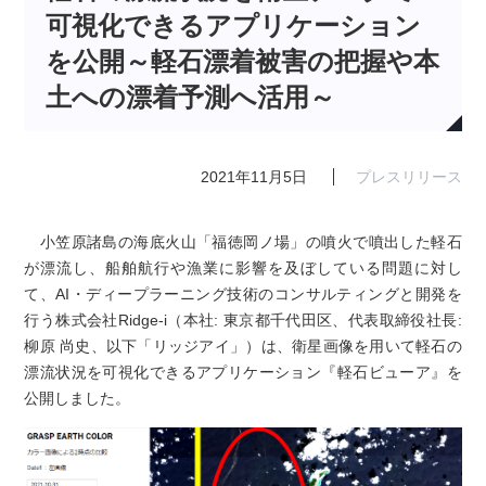
可視化できるアプリケーション
を公開～軽石漂着被害の把握や本
土への漂着予測へ活用～
2021年11月5日
プレスリリース
小笠原諸島の海底火山「福徳岡ノ場」の噴火で噴出した軽石
が漂流し、船舶航行や漁業に影響を及ぼしている問題に対し
て、AI・ディープラーニング技術のコンサルティングと開発を
行う株式会社Ridge-i（本社: 東京都千代田区、代表取締役社長:
柳原 尚史、以下「リッジアイ」）は、衛星画像を用いて軽石の
漂流状況を可視化できるアプリケーション『軽石ビューア』を
公開しました。