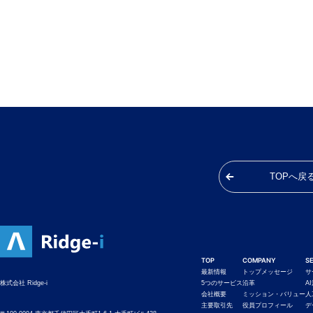
TOPへ戻
TOP
COMPANY
S
最新情報
トップメッセージ
サ
株式会社 Ridge-i
5つのサービス
沿革
A
会社概要
ミッション・バリュー
人
主要取引先
役員プロフィール
デ