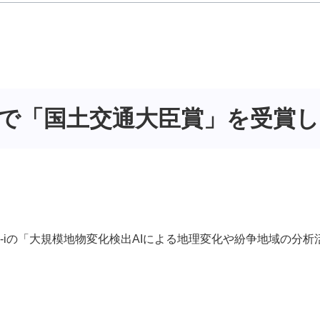
賞で「国土交通大臣賞」を受賞
ge-iの「大規模地物変化検出AIによる地理変化や紛争地域の