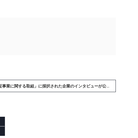
デジタル庁が委託した「技術検証事業に関する取組」に採択された企業のインタビューが公開されました。弊社から取締役の市來が参加しました »