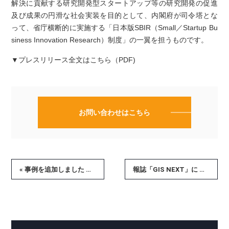
解決に貢献する研究開発型スタートアップ等の研究開発の促進
及び成果の円滑な社会実装を目的として、内閣府が司令塔とな
って、省庁横断的に実施する「日本版SBIR（Small／Startup Bu
siness Innovation Research）制度」の一翼を担うものです。
▼プレスリリース全文はこちら（PDF)
お問い合わせはこちら
« 事例を追加しました － AI開発のデータ不足を克服 | Image-to-Imageによるデータ拡張の可能性
報誌「GIS NEXT」に 執行役員 畠山の寄稿記事が掲載されました »