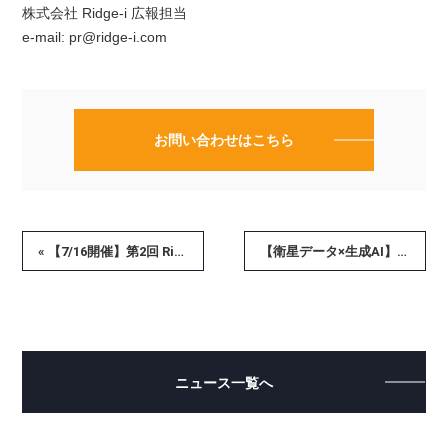
株式会社 Ridge-i 広報担当
e-mail: pr@ridge-i.com
お問い合わせはこちら
« 【7/16開催】第2回 Ridge-i会社説明会｜柳原CEOによる特別講演
【衛星データ×生成AI】「地球デジタルツインで描くビジネスの未来」に弊社代表取締役社長 柳原が登壇します »
ニュース一覧へ