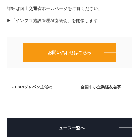
詳細は国土交通省ホームページをご覧ください。
▶「インフラ施設管理AI協議会」を開催します
お問い合わせはこちら
« ESRIジャパン主催のイベントで弊社社員 中島が講演を行いました
全国中小企業経友会事業協同組合が主催するオンラインセミナーにて、弊社社長 柳原が講演を行いました »
ニュース一覧へ