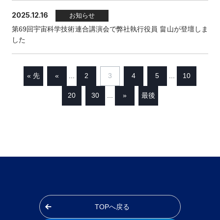
2025.12.16
お知らせ
第69回宇宙科学技術連合講演会で弊社執行役員 畠山が登壇しま
した
« 先
«
2
3
4
5
10
...
...
頭
20
30
»
最後
...
»
TOPへ戻る