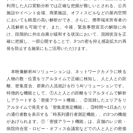
利用した人口変動分析では正確な把握が難しいとされる、公共
施設やイベント会場、商業施設、オフィスビルなどの屋内空間
においても精度の高い解析ができ、さらに、携帯端末所有者の
人流解析も可能です。また、今後、緊急事態宣言の解除に向
け、段階的に外出自粛が緩和する状況において、混雑状況を正
確に把握し、一部公開することで、3つの密を抑え感染拡大の再
発を防止する施策にもご活用いただけます。
本映像解析AIソリューションは、ネットワークカメラに映る
人物の数・位置をリアルタイムで正確に検知し、人と人との距
離、密集度合、群衆の人流統計を行うAIソリューションです。
特徴的な機能として、①人と人との距離をリアルタイムで解析
しアラートする「密接アラート機能」、②混雑したエリアをリ
アルタイムで発見する「密集度推定機能」、③時間〜1日あたり
の通行者数を表示する「時系列通行者測定機能」、の3つの機能
があげられます。①「密接アラート機能」は、店舗のレジ前・
病院待合室・ロビー・オフィス会議室などでの人と人との密接