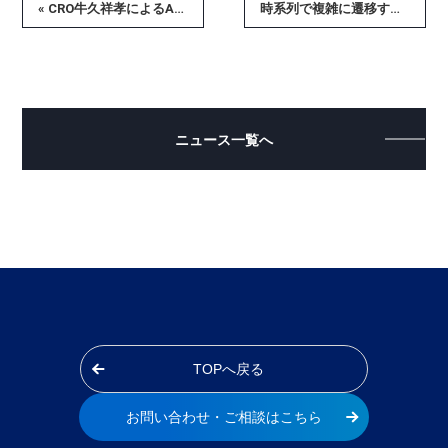
« CRO牛久祥孝によるAI基礎講座を無料提供
時系列で複雑に遷移する状態を映像から高精度解析、映像監視AI「DeepFire」のベータ版をローンチ »
ニュース一覧へ
TOPへ戻る
お問い合わせ・ご相談はこちら