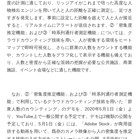
度の計測に適しており、リッジアイがこれまで培った高度な人
物検出エンジンを用いて人と人の距離を正確に測定し、近づき
すぎを発見します。事前に設定した距離を超えて人と人が接近
すると、リアルタイムにアラートが送信されます。②「密集度
推定機能」および③「時系列通行者測定機能」については、ク
ラウドカウンティング技術を用い、人が密集する環境をヒート
マップで即時可視化し、さらに群衆の人数をカウントする機能
や、カウントした人数をグラフ化して表示する機能も備えてお
り、人数と密度から正確な混雑の把握が必要な公共施設、商業
施設、イベント会場などに適した機能です。
なお、②「密集度推定機能」および③「時系列通行者測定機
能」で利用しているクラウドカウンティング技術を用いた「群
衆人数のカウンティング」のデモを、2020年5月1日（金）よ
り、YouTube上で一般公開する予定です。デモは2種類の公開を
予定しており、5月1日（金）には、「Adobe Stock」が商用提
供する動画を用いて、既存のカメラ映像から人の密集度を推定
する技術の入出力デモンストレーションを公開、5月中旬には、