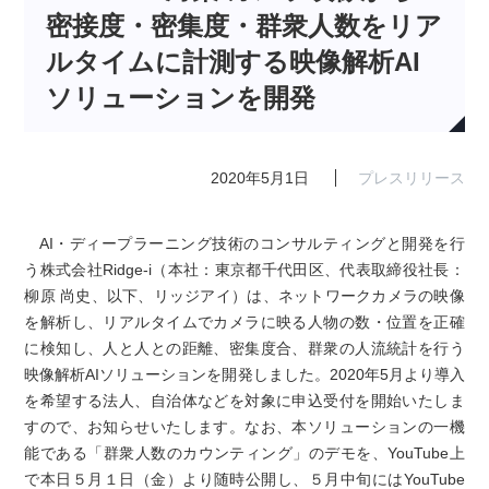
密接度・密集度・群衆人数をリア
ルタイムに計測する映像解析AI
ソリューションを開発
2020年5月1日
プレスリリース
AI・ディープラーニング技術のコンサルティングと開発を行
う株式会社Ridge-i（本社：東京都千代田区、代表取締役社長：
柳原 尚史、以下、リッジアイ）は、ネットワークカメラの映像
を解析し、リアルタイムでカメラに映る人物の数・位置を正確
に検知し、人と人との距離、密集度合、群衆の人流統計を行う
映像解析AIソリューションを開発しました。2020年5月より導入
を希望する法人、自治体などを対象に申込受付を開始いたしま
すので、お知らせいたします。なお、本ソリューションの一機
能である「群衆人数のカウンティング」のデモを、YouTube上
で本日５月１日（金）より随時公開し、５月中旬にはYouTube