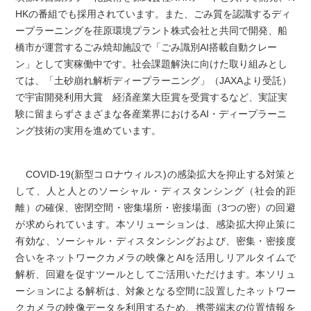
HKの番組でも採用されています。また、ごみ質を認識するディ
ープラーニングを荏原環境プラント株式会社と共同で開発、船
橋市が運営するごみ焼却施設で「ごみ識別AI搭載自動クレー
ン」として実稼働中です。社会課題解決に向けた取り組みとし
ては、「土砂崩れ解析ディープラーニング」（JAXAより受託）
で宇宙開発利用大賞 経済産業大臣賞を受賞するなど、実証実
験に留まらずさまざまな各産業界におけるAI・ディープラーニ
ング技術の実用を進めています。
COVID-19(新型コロナウィルス)の感染拡大を抑止する対策と
して、人と人とのソーシャル・ディスタンシング（社会的距
離）の確保、密閉空間・密集場所・密接場面（3つの密）の回避
が求められています。本ソリューションは、感染拡大抑止策に
有効な、ソーシャル・ディスタンシングおよび、密集・密接度
合いをネットワークカメラの映像とAIを活用しリアルタイムで
解析、回避を促すツールとしてご活用いただけます。本ソリュ
ーションによる解析は、対象となる空間に設置したネットワー
クカメラの映像データを利用するため、携帯端末の位置情報を