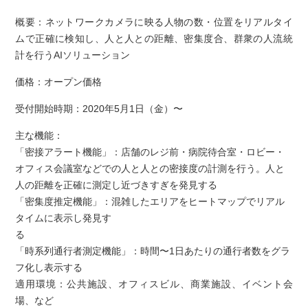
概要：ネットワークカメラに映る人物の数・位置をリアルタイ
ムで正確に検知し、人と人との距離、密集度合、群衆の人流統
計を行うAIソリューション
価格：オープン価格
受付開始時期：2020年5月1日（金）〜
主な機能：
「密接アラート機能」：店舗のレジ前・病院待合室・ロビー・
オフィス会議室などでの人と人との密接度の計測を行う。人と
人の距離を正確に測定し近づきすぎを発見する
「密集度推定機能」：混雑したエリアをヒートマップでリアル
タイムに表示し発見す
る
「時系列通行者測定機能」：時間〜1日あたりの通行者数をグラ
フ化し表示する
適用環境：公共施設、オフィスビル、商業施設、イベント会
場、など